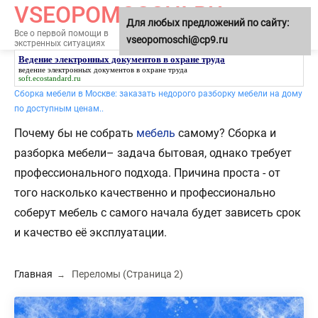
VSEOPOMOSCHI.RU
Для любых предложений по сайту:
МЕНЮ
Все о первой помощи в
vseopomoschi@cp9.ru
экстренных ситуациях
Ведение электронных документов в охране труда
ведение электронных документов в охране труда
soft.ecostandard.ru
Сборка мебели в Москве: заказать недорого разборку мебели на дому
по доступным ценам..
Почему бы не собрать
мебель
самому? Сборка и
разборка мебели– задача бытовая, однако требует
профессионального подхода. Причина проста - от
того насколько качественно и профессионально
соберут мебель с самого начала будет зависеть срок
и качество её эксплуатации.
Главная
Переломы
(Страница 2)