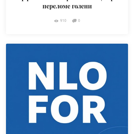
переломе голени
910
0