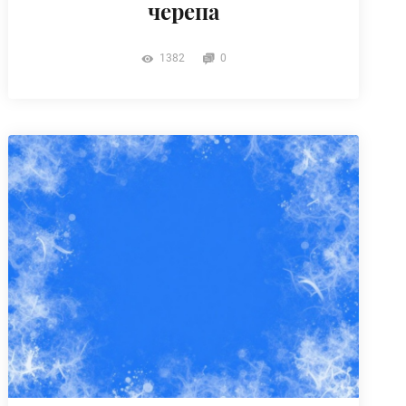
черепа
1382
0