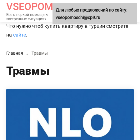
VSEOPOMOSCHI.RU
Для любых предложений по сайту:
МЕНЮ
Все о первой помощи в
vseopomoschi@cp9.ru
экстренных ситуациях
Что нужно чтоб купить квартиру в турции смотрите
на
сайте
.
Главная
Травмы
Травмы