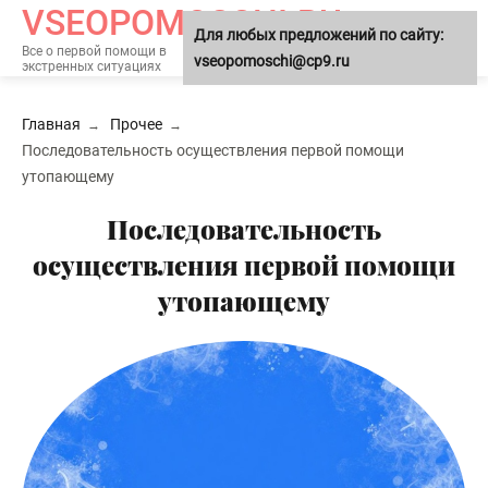
VSEOPOMOSCHI.RU
Для любых предложений по сайту:
МЕНЮ
Все о первой помощи в
vseopomoschi@cp9.ru
экстренных ситуациях
Главная
Прочее
Последовательность осуществления первой помощи
утопающему
Последовательность
осуществления первой помощи
утопающему