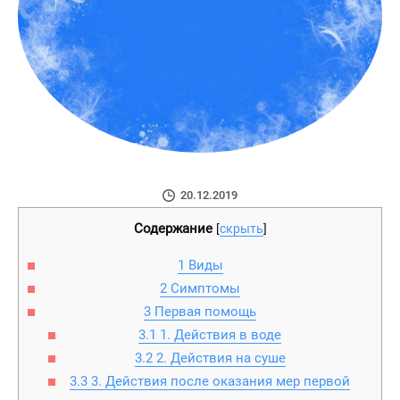
20.12.2019
Содержание
[
скрыть
]
1
Виды
2
Симптомы
3
Первая помощь
3.1
1. Действия в воде
3.2
2. Действия на суше
3.3
3. Действия после оказания мер первой