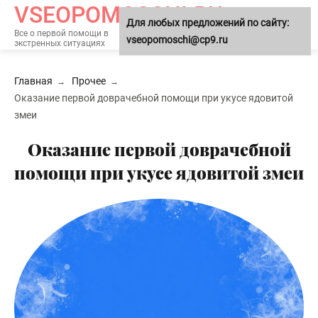
VSEOPOMOSCHI.RU
Для любых предложений по сайту:
МЕНЮ
Все о первой помощи в
vseopomoschi@cp9.ru
экстренных ситуациях
Главная
Прочее
Оказание первой доврачебной помощи при укусе ядовитой
змеи
Оказание первой доврачебной
помощи при укусе ядовитой змеи